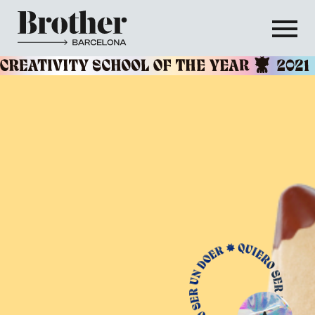
NOSOTRXS
CURSOS
BRONEWS
EMPRESAS
SEMILLERO
QUIERO SER UN DOER
FORMACIÓN